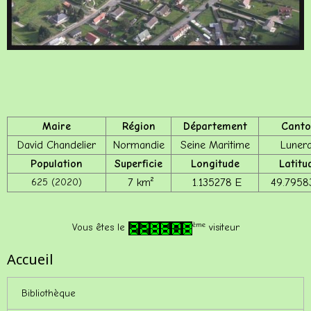
Maire
Région
Département
Canto
David
Chandelier
Normandie
Seine Maritime
Luner
Population
Superficie
Longitude
Latitu
625 (2020)
7 km²
1.135278 E
49.7958
ème
Vous êtes le
visiteur
Accueil
Bibliothèque