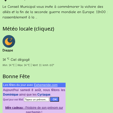
Le Conseil Municipal vous invite à commémorer la victoire des
alliés et la fin de la seconde guerre mondiale en Europe: 11h00 :
rassemblement à la ...
Météo locale (cliquez)
Dieppe
°C
14
Ciel dégagé
Min: 14 °C | Max: 14 °C | Vent: 11 kmh 60°
Bonne Fête
Les fêtes du jour avec
Ephemeride.com
Aujourd'hui samedi 8 août, nous fêtons les
Dominiquе
аinsi quе lеs
Cyriaque
.
Quel jour est fêté
Idée cadeau :
l'histoire de son prénom sur
parchemin !