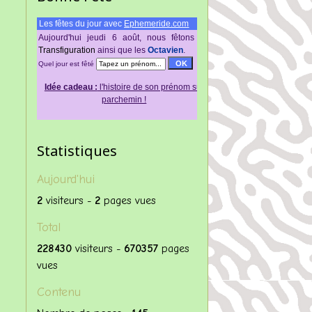
Les fêtes du jour avec
Ephemeride.com
Aujourd'hui jeudi 6 août, nous fêtons
La
Transfigurаtiοn
аinsi quе lеs
Octavien
.
Quel jour est fêté
Idée cadeau :
l'histoire de son prénom sur
parchemin !
Statistiques
Aujourd'hui
2
visiteurs -
2
pages vues
Total
228430
visiteurs -
670357
pages
vues
Contenu