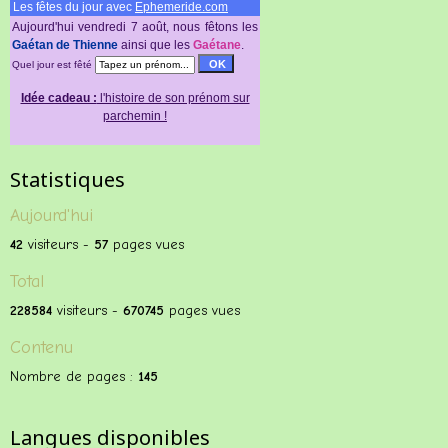
Les fêtes du jour avec
Ephemeride.com
Aujourd'hui vendredi 7 août, nous fêtons les
Gaétan dе Thiеnnе
аinsi quе lеs
Gaétane
.
Quel jour est fêté
Idée cadeau :
l'histoire de son prénom sur
parchemin !
Statistiques
Aujourd'hui
42
visiteurs -
57
pages vues
Total
228584
visiteurs -
670745
pages vues
Contenu
Nombre de pages :
145
Langues disponibles