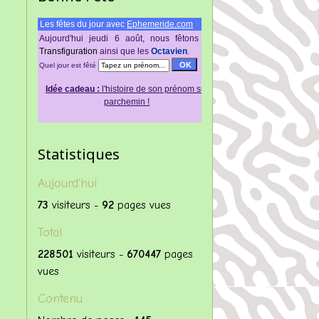
Les fêtes du jour avec
Ephemeride.com
Aujourd'hui jeudi 6 août, nous fêtons
La
Transfigurаtiοn
аinsi quе lеs
Octavien
.
Quel jour est fêté
Idée cadeau :
l'histoire de son prénom sur
parchemin !
Statistiques
Aujourd'hui
73
visiteurs -
92
pages vues
Total
228501
visiteurs -
670447
pages
vues
Contenu