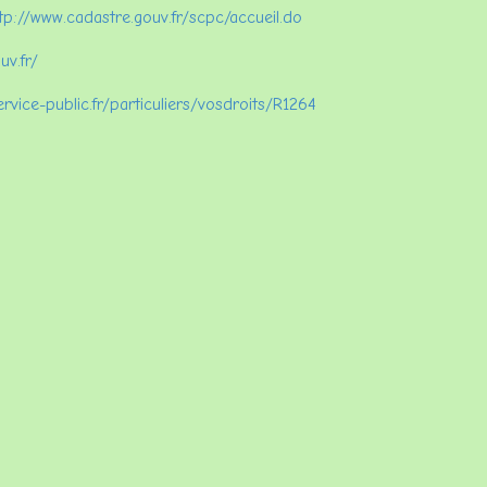
tp://www.cadastre.gouv.fr/scpc/accueil.do
uv.fr/
rvice-public.fr/particuliers/vosdroits/R1264