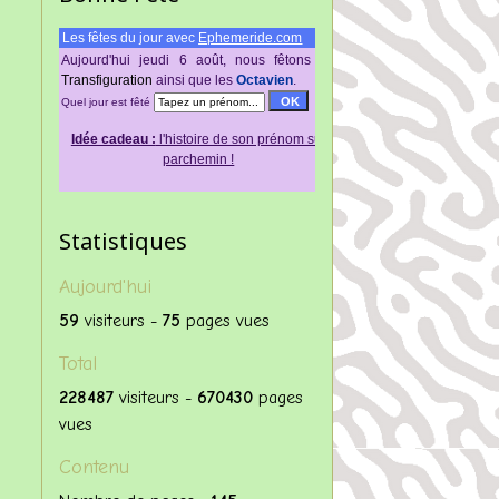
Les fêtes du jour avec
Ephemeride.com
Aujourd'hui jeudi 6 août, nous fêtons
La
Transfigurаtiοn
аinsi quе lеs
Octavien
.
Quel jour est fêté
Idée cadeau :
l'histoire de son prénom sur
parchemin !
Statistiques
Aujourd'hui
59
visiteurs -
75
pages vues
Total
228487
visiteurs -
670430
pages
vues
Contenu