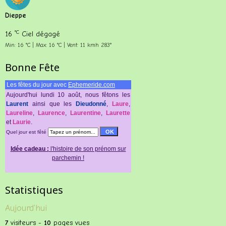
Dieppe
°C
16
Ciel dégagé
Min: 16 °C | Max: 16 °C | Vent: 11 kmh 283°
Bonne Fête
Les fêtes du jour avec
Ephemeride.com
Aujourd'hui lundi 10 août, nous fêtons les
Laurent
ainsi que les
Dieudonné
,
Lаurе
,
Lаurеlinе
,
Lаurеnсе
,
Laurentine
,
Laurette
et
Laurie
.
Quel jour est fêté
Idée cadeau :
l'histoire de son prénom sur
parchemin !
Statistiques
Aujourd'hui
7
visiteurs -
10
pages vues